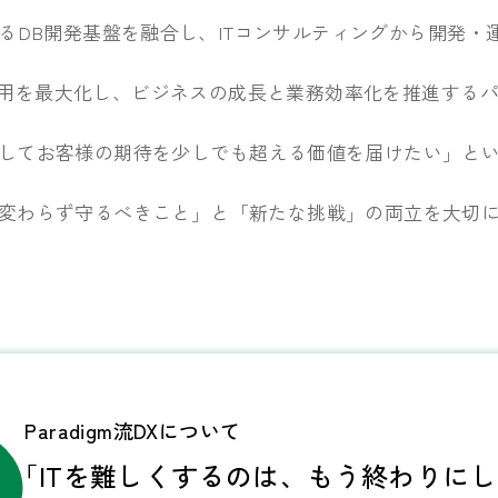
る
DB開発基盤を融合し、ITコンサルティングから
開発・
活用を最大化し、
ビジネスの成長と業務効率化を推進する
してお客様の期待を少しでも超える価値を
届けたい」と
変わらず守るべきこと」と「新たな挑戦」の
両立を大切
Paradigm流DXについて
「ITを難しくするのは、
もう終わりにし